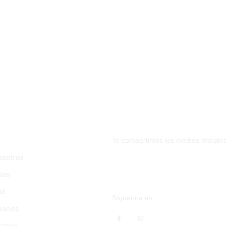
gación
Info de Contacto
Te compartimos los medios oficiale
3007755864 (Numero
osotros
ías
erithsierra2010@gma
ía
Síguenos en:
iones