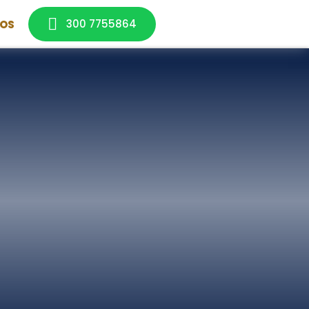
300 7755864
OS