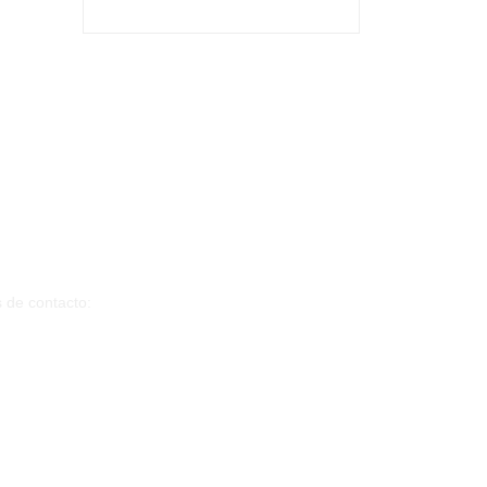
s de contacto:
 de whatsapp)
il.com