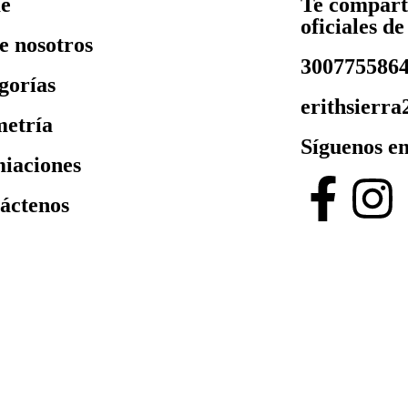
e
Te compart
oficiales d
e nosotros
3007755864
gorías
erithsierr
metría
Síguenos en
iaciones
áctenos