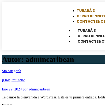
TUBARÁ 3
CERRO KENNED
CONTACTENO
TUBARÁ 3
CERRO KENNE
CONTACTENO
Autor:
admincaribean
Sin categoría
¡Hola, mundo!
Ene 29, 2024
por admincaribean
Te damos la bienvenida a WordPress. Esta es tu primera entrada. Edítal