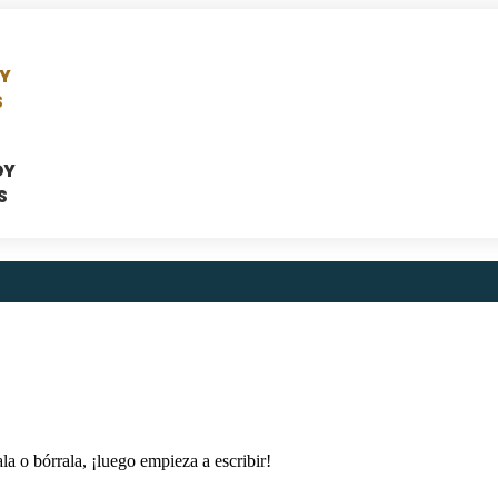
Y
S
DY
S
a o bórrala, ¡luego empieza a escribir!